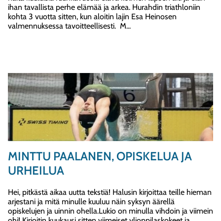
ihan tavallista perhe elämää ja arkea. Hurahdin triathloniin
kohta 3 vuotta sitten, kun aloitin lajin Esa Heinosen
valmennuksessa tavoitteellisesti. M...
MINTTU PAALANEN, OPISKELUA JA
URHEILUA
Hei, pitkästä aikaa uutta tekstiä! Halusin kirjoittaa teille hieman
arjestani ja mitä minulle kuuluu näin syksyn äärellä
opiskelujen ja uinnin ohella.Lukio on minulla vihdoin ja viimein
ohi! Kirjoitin kuukausi sitten viimeiset ylioppilaskokeet ja