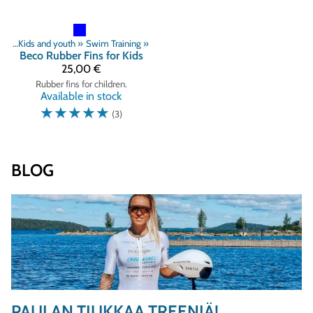
ng
‪»
Kids and youth
‪»
Swim Training
‪»
Beco
Rubber Fins for Kids
25,00 €
Rubber fins for children.
Available in stock
☆
☆
☆
☆
☆
(3)
BLOG
PAULAN TIUKKAA TREENIÄ!