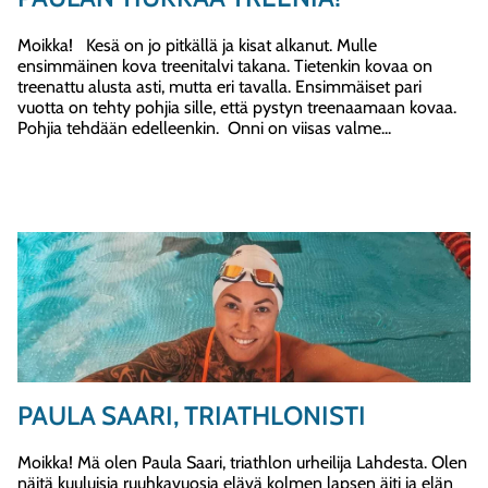
Moikka! Kesä on jo pitkällä ja kisat alkanut. Mulle
ensimmäinen kova treenitalvi takana. Tietenkin kovaa on
treenattu alusta asti, mutta eri tavalla. Ensimmäiset pari
vuotta on tehty pohjia sille, että pystyn treenaamaan kovaa.
Pohjia tehdään edelleenkin. Onni on viisas valme...
PAULA SAARI, TRIATHLONISTI
Moikka! Mä olen Paula Saari, triathlon urheilija Lahdesta. Olen
näitä kuuluisia ruuhkavuosia elävä kolmen lapsen äiti ja elän