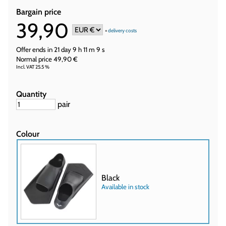
Bargain price
39,90
+
delivery costs
Offer ends in
21 day 9 h 11 m 8 s
Normal price 49,90 €
Incl. VAT 25.5 %
Quantity
pair
Colour
Black
Available in stock