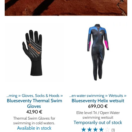
Open water swimming
‪»
Gloves, Socks & Hoods
Products
‪»
Swimming
‪»
‪»
Open water swimming
‪»
Wetsuits
‪»
Blueseventy
Thermal Swim
Blueseventy
Helix wetsuit
Gloves
699,00 €
42,90 €
Elite level Tri / Open Water
swimming wetsuit
Thermal Swim Gloves for
Temporarily out of stock
swimming in cold waters.
Available in stock
☆
☆
☆
☆
☆
(1)