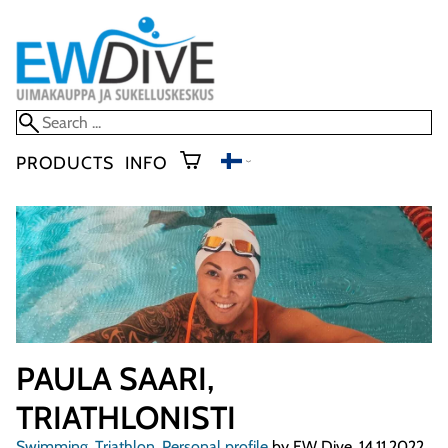
PRODUCTS
INFO
PAULA SAARI,
TRIATHLONISTI
Swimming
,
Triathlon
,
Personal profile
by EW Dive, 14.11.2022