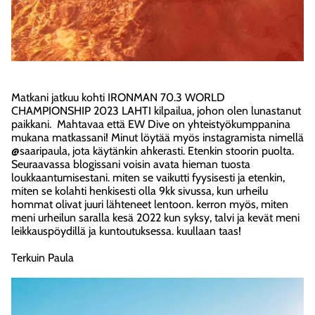
Matkani jatkuu kohti IRONMAN 70.3 WORLD
CHAMPIONSHIP 2023 LAHTI kilpailua, johon olen lunastanut
paikkani. Mahtavaa että EW Dive on yhteistyökumppanina
mukana matkassani! Minut löytää myös instagramista nimellä
@saaripaula, jota käytänkin ahkerasti. Etenkin stoorin puolta.
Seuraavassa blogissani voisin avata hieman tuosta
loukkaantumisestani. miten se vaikutti fyysisesti ja etenkin,
miten se kolahti henkisesti olla 9kk sivussa, kun urheilu
hommat olivat juuri lähteneet lentoon. kerron myös, miten
meni urheilun saralla kesä 2022 kun syksy, talvi ja kevät meni
leikkauspöydillä ja kuntoutuksessa. kuullaan taas!
Terkuin Paula