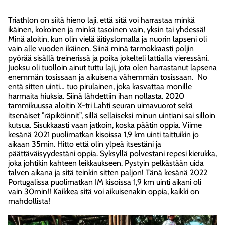
Triathlon on siitä hieno laji, että sitä voi harrastaa minkä
ikäinen, kokoinen ja minkä tasoinen vain, yksin tai yhdessä!
Minä aloitin, kun olin vielä äitiyslomalla ja nuorin lapseni oli
vain alle vuoden ikäinen. Siinä minä tarmokkaasti poljin
pyörää sisällä treinerissä ja poika jokelteli lattialla vieressäni.
Juoksu oli tuolloin ainut tuttu laji, jota olen harrastanut lapsena
enemmän tosissaan ja aikuisena vähemmän tosissaan. No
entä sitten uinti… tuo pirulainen, joka kasvattaa monille
harmaita hiuksia. Siinä lähdettiin ihan nollasta. 2020
tammikuussa aloitin X-tri Lahti seuran uimavuorot sekä
itsenäiset ”räpiköinnit”, sillä sellaiseksi minun uintiani sai silloin
kutsua. Sisukkaasti vaan jatkoin, koska päätin oppia. Viime
kesänä 2021 puolimatkan kisoissa 1,9 km uinti taittuikin jo
aikaan 35min. Hitto että olin ylpeä itsestäni ja
päättäväisyydestäni oppia. Syksyllä polvestani repesi kierukka,
joka johtikin kahteen leikkaukseen. Pystyin pelkästään uida
talven aikana ja sitä teinkin sitten paljon! Tänä kesänä 2022
Portugalissa puolimatkan IM kisoissa 1,9 km uinti aikani oli
vain 30min!! Kaikkea sitä voi aikuisenakin oppia, kaikki on
mahdollista!