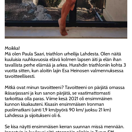
Moikka!
Mä olen Paula Saari, triathlon urheilija Lahdesta. Olen näitä
kuuluisia ruuhkavuosia elävä kolmen lapsen äiti ja elän ihan
tavallista perhe elämää ja arkea. Hurahdin triathloniin kohta 3
vuotta sitten, kun aloitin lajin Esa Heinosen valmennuksessa
tavoitteellisesti.
Mitkä ovat minun tavoitteeni? Tavoitteeni on pärjätä omassa
ikäsarjassani ja kun sanon pärjätä, se vaatimattomasti
tarkoittaa olla paras. Viime kesä 2021 oli ensimmäinen
kunnon kisakauteni. Kisasin ensimmäisen Ironman
puolimatkani (uinti 1,9 km/pyörä 90 km/ juoksu 21 km)
Lahdessa ja sijoitukseni oli 6.
Se kisa näytti ensimmäisen kerran suunnan missä mennään.