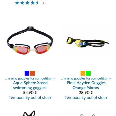
☆
☆
☆
☆
☆
(4)
ts
»
‪»
Swimming
Swimming goggles for competition
‪»
Swimming goggles
‪»
‪»
Swimming goggles for competition
‪»
Aqua Sphere
Xceed
Finis Hayden Guggles,
swimming goggles
Orange Mirrors
54,90 €
28,90 €
Temporarily out of stock
Temporarily out of stock