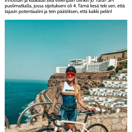
Innostuin ja kuukausi siitä eteenpäin olinkin jo Turun SM
puolimatkalla, jossa sijoitukseni oli 4. Tämä kesä teki sen, että
tajusin potentiaalini ja tein päätöksen, että kaikki peliin!