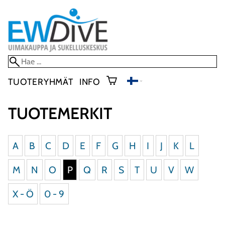
TUOTERYHMÄT
INFO
TUOTEMERKIT
A
B
C
D
E
F
G
H
I
J
K
L
M
N
O
P
Q
R
S
T
U
V
W
X - Ö
0 - 9