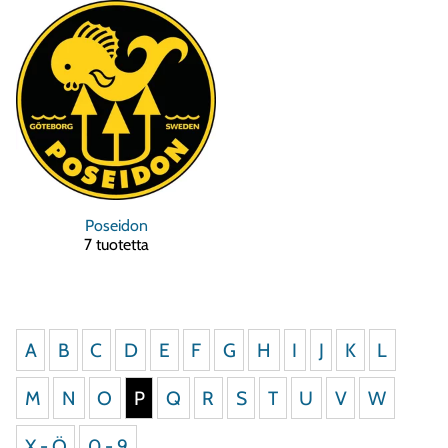
Poseidon
7 tuotetta
A
B
C
D
E
F
G
H
I
J
K
L
M
N
O
P
Q
R
S
T
U
V
W
X - Ö
0 - 9