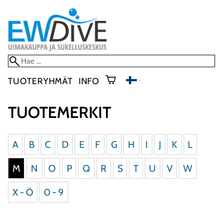
TUOTERYHMÄT
INFO
TUOTEMERKIT
A
B
C
D
E
F
G
H
I
J
K
L
M
N
O
P
Q
R
S
T
U
V
W
X - Ö
0 - 9