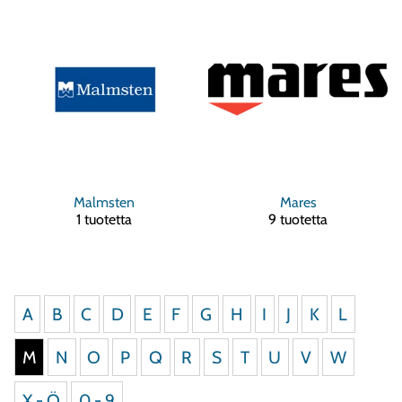
Malmsten
Mares
1 tuotetta
9 tuotetta
A
B
C
D
E
F
G
H
I
J
K
L
M
N
O
P
Q
R
S
T
U
V
W
X - Ö
0 - 9