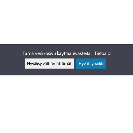
Tämä verkkosivu käyttää evästeitä.
Tietoa »
Hyväksy välttämättömät
Hyväksy kaikki
ASIAKASPALVELU
info@ewdive.com