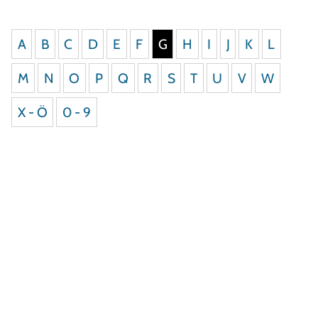
A
B
C
D
E
F
G
H
I
J
K
L
M
N
O
P
Q
R
S
T
U
V
W
X - Ö
0 - 9