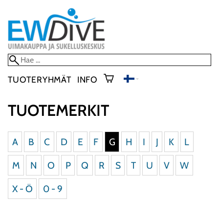
TUOTERYHMÄT
INFO
TUOTEMERKIT
A
B
C
D
E
F
G
H
I
J
K
L
M
N
O
P
Q
R
S
T
U
V
W
X - Ö
0 - 9