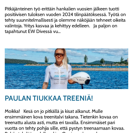
Pitkäjänteinen työ erittäin hankalien vuosien jälkeen tuotti
positiivisen tuloksen vuoden 2024 tilinpäätöksessä. Työtä on
tehty suunnitelmallisesti ja olemme näköjään tehneet oikeita
valintoja. Yritys kasvaa ja kehittyy edelleen. Ja paljon on
tapahtunut EW Divessä vu...
PAULAN TIUKKAA TREENIÄ!
Moikka! Kesä on jo pitkällä ja kisat alkanut. Mulle
ensimmäinen kova treenitalvi takana. Tietenkin kovaa on
treenattu alusta asti, mutta eri tavalla. Ensimmäiset pari
vuotta on tehty pohjia sille, että pystyn treenaamaan kovaa.