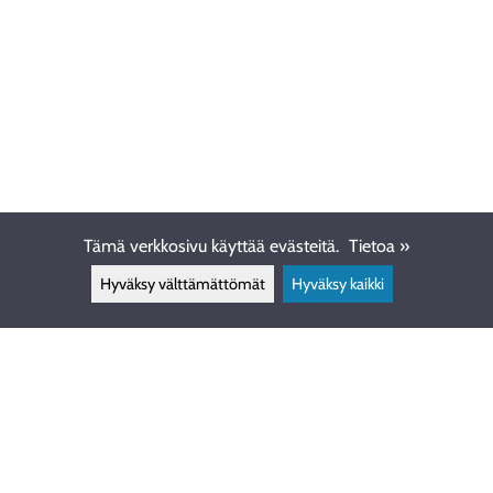
Tämä verkkosivu käyttää evästeitä.
Tietoa »
Hyväksy välttämättömät
Hyväksy kaikki
ASIAKASPALVELU
info@ewdive.com