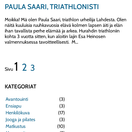
PAULA SAARI, TRIATHLONISTI
Moikka! Mä olen Paula Saari, triathlon urheilija Lahdesta. Olen
näitä kuuluisia ruuhkavuosia elävä kolmen lapsen äiti ja elän
ihan tavallista perhe elämää ja arkea. Hurahdin triathloniin
kohta 3 vuotta sitten, kun aloitin lajin Esa Heinosen
valmennuksessa tavoitteellisesti. M...
1
2
3
Sivu
KATEGORIAT
Avantouinti
(3)
Ensiapu
(3)
Henkilökuva
(17)
Jooga ja pilates
(3)
Matkustus
(10)