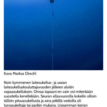
Kuva Markus Dirschl
Noin kymmenen laitesukellus- ja usean
laitesukelluskouluttajavuoden jälkeen aloitin
vapaasukelluksen. Omaa tapaani en vain voi mitenkään
suositella kenellekään. Seuran allasvuorolla kokeilin silloin
tällöin pituussukellusta ja aina pitkillä vedoilla oli
turvasukeltaja tai parikin mukana. Useamman kerran