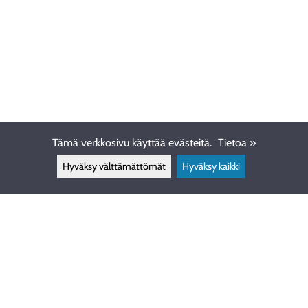
Tämä verkkosivu käyttää evästeitä.
Tietoa »
Hyväksy välttämättömät
Hyväksy kaikki
ASIAKASPALVELU
info@ewdive.com