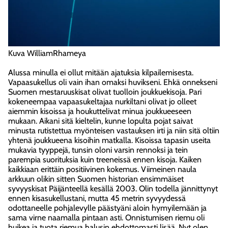
Kuva WilliamRhameya
Alussa minulla ei ollut mitään ajatuksia kilpailemisesta.
Vapaasukellus oli vain ihan omaksi huvikseni. Ehkä onnekseni
Suomen mestaruuskisat olivat tuolloin joukkuekisoja. Pari
kokeneempaa vapaasukeltajaa nurkiltani olivat jo olleet
aiemmin kisoissa ja houkuttelivat minua joukkueeseen
mukaan. Aikani sitä kieltelin, kunne lopulta pojat saivat
minusta rutistettua myönteisen vastauksen irti ja niin sitä oltiin
yhtenä joukkueena kisoihin matkalla. Kisoissa tapasin useita
mukavia tyyppejä, tunsin oloni varsin rennoksi ja tein
parempia suorituksia kuin treeneissä ennen kisoja. Kaiken
kaikkiaan erittäin positiivinen kokemus. Viimeinen naula
arkkuun olikin sitten Suomen historian ensimmäiset
syvyyskisat Päijänteellä kesällä 2003. Olin todella jännittynyt
ennen kisasukellustani, mutta 45 metrin syvyydessä
odottaneelle pohjalevylle päästyäni aloin hymyilemään ja
sama virne naamalla pintaan asti. Onnistumisen riemu oli
huikea ja tuota riemua halusin ehdottomasti lisää. Nyt olen