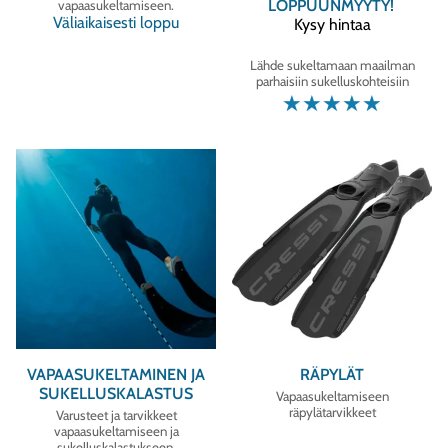
LOPPUUNMYYTY!
vapaasukeltamiseen.
Väliaikaisesti loppu
Kysy hintaa
Lähde sukeltamaan maailman
parhaisiin sukelluskohteisiin
☆
☆
☆
☆
☆
VAPAASUKELTAMINEN JA
RÄPYLÄT
SUKELLUSKALASTUS
Vapaasukeltamiseen
räpylätarvikkeet
Varusteet ja tarvikkeet
vapaasukeltamiseen ja
sukelluskalastukseen.