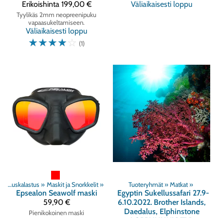
Erikoishinta
199,00 €
Väliaikaisesti loppu
Tyylikäs 2mm neopreenipuku
vapaasukeltamiseen.
Väliaikaisesti loppu
☆
☆
☆
☆
☆
(1)
Vapaasukeltaminen ja Sukelluskalastus
‪»
Maskit ja Snorkkelit
‪»
Tuoteryhmät
‪»
Matkat
‪»
Epsealon
Seawolf maski
Egyptin Sukellussafari 27.9-
59,90 €
6.10.2022. Brother Islands,
Daedalus, Elphinstone
Pienikokoinen maski