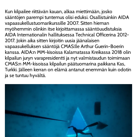
Kun kilpailee riittävän kauan, alkaa miettimään, josko
sääntöjen parempi tuntemus olisi eduksi. Osallistuinkin AIDA
vapaasukellustuomarikurssille 2007. Sitten hieman
myöhemmin olinkin itse kirjoittamassa sääntöuudistuksia
AIDA Internationalin hallituksessa Technical Officerina 2012-
2017. Jokin aika sitten kirjoitin uusia jäänalaisen
vapaasukelluksen sääntöjä CMAS:lle Arthur Guerin-Boerin
kanssa. AIDA:n MM-kisoissa Kalamatassa Kreikassa 2018 olin
kilpailun juryn varapresidentti ja nyt valmistaudun toimimaan
CMAS:n MM-kisoissa kilpailun päätuomarina paikkana Kas,
Turkki. Jälleen kerran on elämä antanut enemmän kuin odotin
ja se tuntuu hyvältä.