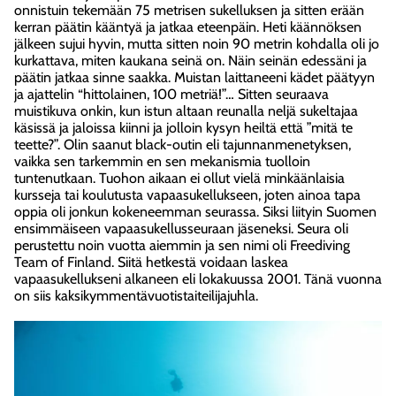
onnistuin tekemään 75 metrisen sukelluksen ja sitten erään
kerran päätin kääntyä ja jatkaa eteenpäin. Heti käännöksen
jälkeen sujui hyvin, mutta sitten noin 90 metrin kohdalla oli jo
kurkattava, miten kaukana seinä on. Näin seinän edessäni ja
päätin jatkaa sinne saakka. Muistan laittaneeni kädet päätyyn
ja ajattelin “hittolainen, 100 metriä!”… Sitten seuraava
muistikuva onkin, kun istun altaan reunalla neljä sukeltajaa
käsissä ja jaloissa kiinni ja jolloin kysyn heiltä että ”mitä te
teette?”. Olin saanut black-outin eli tajunnanmenetyksen,
vaikka sen tarkemmin en sen mekanismia tuolloin
tuntenutkaan. Tuohon aikaan ei ollut vielä minkäänlaisia
kursseja tai koulutusta vapaasukellukseen, joten ainoa tapa
oppia oli jonkun kokeneemman seurassa. Siksi liityin Suomen
ensimmäiseen vapaasukellusseuraan jäseneksi. Seura oli
perustettu noin vuotta aiemmin ja sen nimi oli Freediving
Team of Finland. Siitä hetkestä voidaan laskea
vapaasukellukseni alkaneen eli lokakuussa 2001. Tänä vuonna
on siis kaksikymmentävuotistaiteilijajuhla.