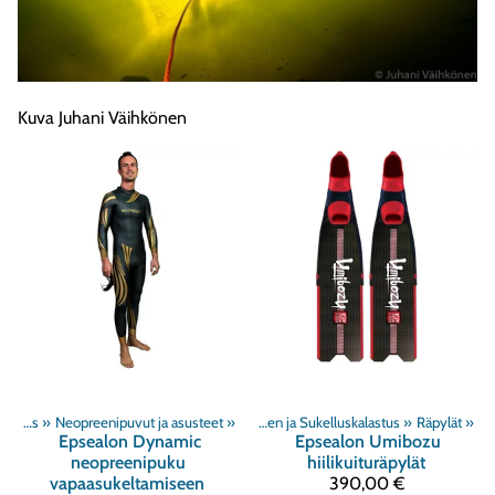
Kuva Juhani Väihkönen
Tuoteryhmät
Vapaasukeltaminen ja Sukelluskalastus
‪»
Neopreenipuvut ja asusteet
‪»
Snorklaus
‪»
‪»
Vapaasukeltaminen ja Sukelluskalastus
‪»
Räpylät
‪»
Epsealon
Dynamic
Epsealon
Umibozu
neopreenipuku
hiilikuituräpylät
vapaasukeltamiseen
390,00 €