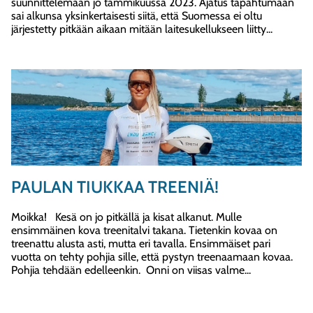
suunnittelemaan jo tammikuussa 2023. Ajatus tapahtumaan
sai alkunsa yksinkertaisesti siitä, että Suomessa ei oltu
järjestetty pitkään aikaan mitään laitesukellukseen liitty...
PAULAN TIUKKAA TREENIÄ!
Moikka! Kesä on jo pitkällä ja kisat alkanut. Mulle
ensimmäinen kova treenitalvi takana. Tietenkin kovaa on
treenattu alusta asti, mutta eri tavalla. Ensimmäiset pari
vuotta on tehty pohjia sille, että pystyn treenaamaan kovaa.
Pohjia tehdään edelleenkin. Onni on viisas valme...