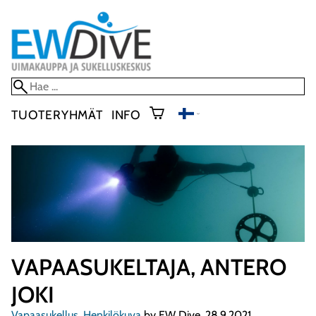
TUOTERYHMÄT
INFO
VAPAASUKELTAJA, ANTERO
JOKI
Vapaasukellus
,
Henkilökuva
by EW Dive, 28.9.2021