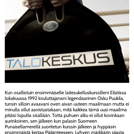
Kun osallistuin ensimmäiselle laitesukelluskurssilleni Eilatissa
lokakuussa 1992 kouluttajanani legendaarinen Osku Puukila,
tunsin silloin avaavani oven aivan uuteen maailmaan mutta ei
minulla ollut aavistustakaan, mitä kaikkea tämä uusi maailma
pitäisi lopulta sisällään. Totta puhuen alku ei ollut kovinkaan
aurinkoinen, sen jälkeen kun palasin Suomeen
Punaisellamerellä suoritetun kurssin jälkeen ja hyppäsin
ensimmäistä kertaa Päijänteeseen. Lyhyen märkkärin sijasta