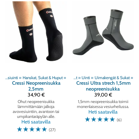
Avovesiuinti
‪»
Hanskat, Sukat & Huput
‪»
Tuoteryhmät
‪»
Uinti
‪»
Uimakengät & Sukat
‪»
Cressi
Neopreenisukka
Cressi
Ultra strech 1,5mm
2,5mm
neopreenisukka
34,90 €
39,00 €
Ohut neopreenisukka
1,5mm neopreenisukka toimii
lämmittämään jalkoja
monenlaisessa vesiurheilussa.
avovesiuintiin, avantoon tai
Heti saatavilla
umpikantaräpylän alle.
☆
☆
☆
☆
☆
(6)
Heti saatavilla
☆
☆
☆
☆
☆
(27)