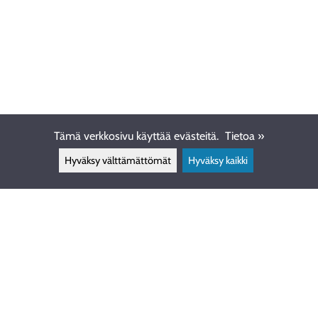
Tämä verkkosivu käyttää evästeitä.
Tietoa »
Hyväksy välttämättömät
Hyväksy kaikki
ASIAKASPALVELU
info@ewdive.com