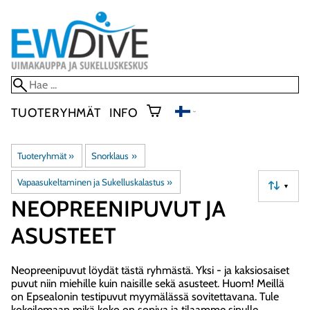
TUOTERYHMÄT
INFO
Tuoteryhmät
‪»
Snorklaus
‪»
Vapaasukeltaminen ja Sukelluskalastus
‪»
▼
NEOPREENIPUVUT JA
ASUSTEET
Neopreenipuvut löydät tästä ryhmästä. Yksi - ja kaksiosaiset
puvut niin miehille kuin naisille sekä asusteet. Huom! Meillä
on Epsealonin testipuvut myymälässä sovitettavana. Tule
kokeilemaan mikä koko on sopiva ja tilaamme sinulle