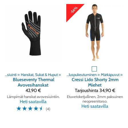
-56%
Avovesiuinti
‪»
Tuoteryhmät
Hanskat, Sukat & Huput
‪»
Sukellus
‪»
‪»
Sukelluspukeutuminen
‪»
Märkäpuvut
‪»
Blueseventy
Thermal
Cressi
Lido Shorty 2mm
Avovesihanskat
Miehet
42,90 €
Tarjoushinta
34,90 €
Lämpimät hanskat avovesiuintiin.
Etuvetoketjullinen, 2mm paksuinen
Heti saatavilla
neopreenitorso.
Heti saatavilla
☆
☆
☆
☆
☆
(4)