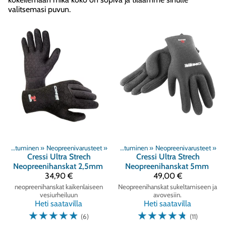
valitsemasi puvun.
Tuoteryhmät
Sukelluspukeutuminen
‪»
Neopreenivarusteet
‪»
Sukellus
‪»
‪»
Sukelluspukeutuminen
‪»
Neopreenivarusteet
‪»
Cressi
Ultra Strech
Cressi
Ultra Strech
Neopreenihanskat 2,5mm
Neopreenihanskat 5mm
34,90 €
49,00 €
neopreenihanskat kaikenlaiseen
Neopreenihanskat sukeltamiseen ja
vesiurheiluun
avovesiin.
Heti saatavilla
Heti saatavilla
☆
☆
☆
☆
☆
☆
☆
☆
☆
☆
(6)
(11)