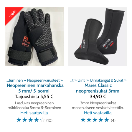
-86%
Sukelluspukeutuminen
‪»
Neopreenivarusteet
‪»
Tuoteryhmät
‪»
Uinti
‪»
Uimakengät & Sukat
‪»
Neopreeninen märkähanska
Mares
Classic
5 mm/ 5-sormi
neopreenisukat 3mm
Tarjoushinta
5,55 €
34,90 €
Laadukas neopreeninen
3mm Neopreenisukat
märkähanska 5mm/ 5-Sorminen
monenlaiseen vesiaktiviteettiin.
Heti saatavilla
Heti saatavilla
☆
☆
☆
☆
☆
☆
☆
☆
☆
☆
(10)
(4)