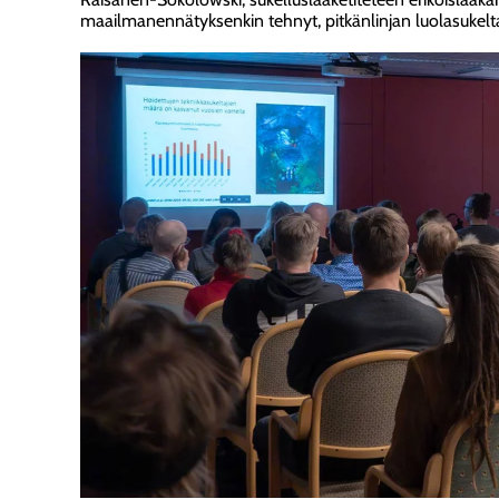
maailmanennätyksenkin tehnyt, pitkänlinjan luolasukelta