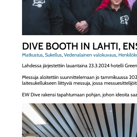
DIVE BOOTH IN LAHTI, E
Matkustus
,
Sukellus
,
Vedenalainen valokuvaus
,
Henkilök
Lahdessa järjestettiin lauantaina 23.3.2024 hotelli Gree
Messuja aloitettiin suunnittelemaan jo tammikuussa 2023.
laitesukellukseen liittyviä messuja, jossa messuesittelijöitä 
EW Dive rakensi tapahtumaan pohjan, johon ideoita saati