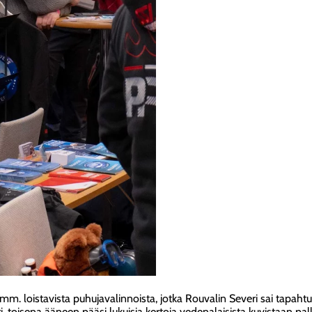
uli mm. loistavista puhujavalinnoista, jotka Rouvalin Severi sai ta
i, toisena ääneen pääsi lukuisia kertoja vedenalaisista kuvistaan pa