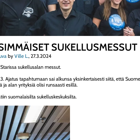
NSIMMÄISET SUKELLUSMESSUT 
uva
by
Ville L.
, 27.3.2024
nStarissa sukellusalan messut.
 Ajatus tapahtumaan sai alkunsa yksinkertaisesti siitä, että Suomes
ja alan yrityksiä olisi runsaasti esillä.
in suomalaisilta sukelluskeskuksilta.