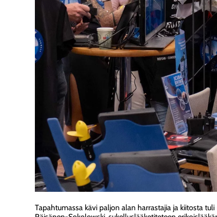
Tapahtumassa kävi paljon alan harrastajia ja kiitosta t
Räisänen-Sokolowski, sukelluslääketiteteen erikoislääkär