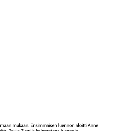
pahtumaan mukaan. Ensimmäisen luennon aloitti Anne
lkittu Pekka Tuuri ja kolmantena luennoin