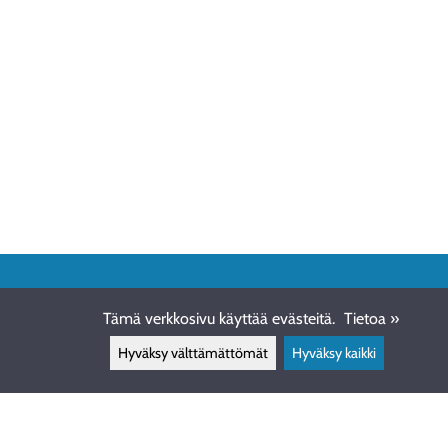
ASIAKASPALVELU
Tämä verkkosivu käyttää evästeitä.
Tietoa »
info@ewdive.com
Hyväksy välttämättömät
Hyväksy kaikki