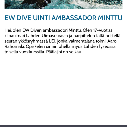
EW DIVE UINTI AMBASSADOR MINTTU
Hei, olen EW Diven ambassadori Minttu. Olen 17-vuotias
kilpauimari Lahden Uimaseurasta ja harjoittelen tällä hetkellä
seuran ykkösryhmässä LE1, jonka valmentajana toimii Aaro
Rahomäki. Opiskelen uinnin ohella myös Lahden lyseossa
toisella vuosikurssilla. Päälajini on selkäu...