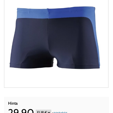
Hinta
29,90
+
toimituskulut