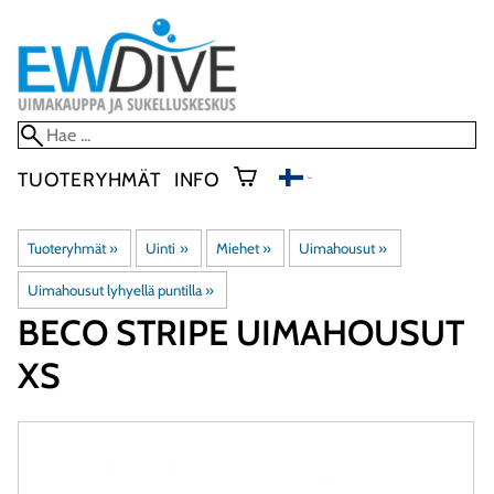
TUOTERYHMÄT
INFO
Tuoteryhmät
‪»
Uinti
‪»
Miehet
‪»
Uimahousut
‪»
Uimahousut lyhyellä puntilla
‪»
BECO
STRIPE UIMAHOUSUT
XS