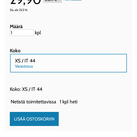
Sis. alv 25.5 %
Määrä
kpl
Koko
XS / IT 44
Varastossa
Koko: XS / IT 44
Netistä toimitettavissa
1 kpl heti