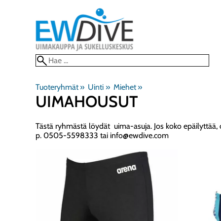
Tuoteryhmät
‪»
Uinti
‪»
Miehet
‪»
UIMAHOUSUT
Tästä ryhmästä löydät uima-asuja. Jos koko epäilyttää, o
p. 0505-5598333 tai info@ewdive.com