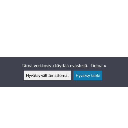
Tämä verkkosivu käyttää evästeitä.
Tietoa »
Hyväksy välttämättömät
Hyväksy kaikki
ASIAKASPALVELU
info@ewdive.com