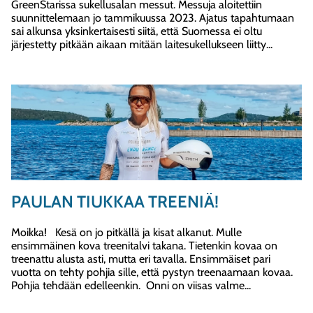
GreenStarissa sukellusalan messut. Messuja aloitettiin
suunnittelemaan jo tammikuussa 2023. Ajatus tapahtumaan
sai alkunsa yksinkertaisesti siitä, että Suomessa ei oltu
järjestetty pitkään aikaan mitään laitesukellukseen liitty...
PAULAN TIUKKAA TREENIÄ!
Moikka! Kesä on jo pitkällä ja kisat alkanut. Mulle
ensimmäinen kova treenitalvi takana. Tietenkin kovaa on
treenattu alusta asti, mutta eri tavalla. Ensimmäiset pari
vuotta on tehty pohjia sille, että pystyn treenaamaan kovaa.
Pohjia tehdään edelleenkin. Onni on viisas valme...