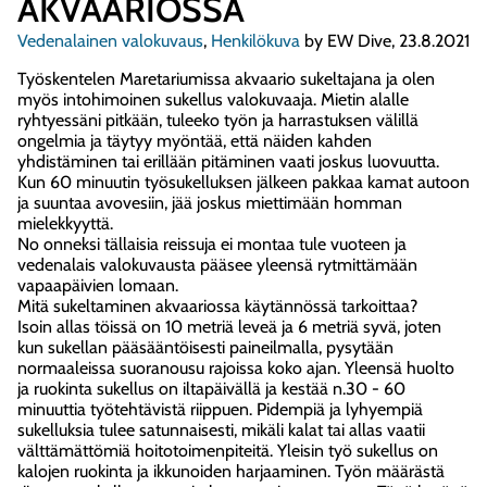
AKVAARIOSSA
Vedenalainen valokuvaus
,
Henkilökuva
by EW Dive, 23.8.2021
Työskentelen Maretariumissa akvaario sukeltajana ja olen
myös intohimoinen sukellus valokuvaaja. Mietin alalle
ryhtyessäni pitkään, tuleeko työn ja harrastuksen välillä
ongelmia ja täytyy myöntää, että näiden kahden
yhdistäminen tai erillään pitäminen vaati joskus luovuutta.
Kun 60 minuutin työsukelluksen jälkeen pakkaa kamat autoon
ja suuntaa avovesiin, jää joskus miettimään homman
mielekkyyttä.
No onneksi tällaisia reissuja ei montaa tule vuoteen ja
vedenalais valokuvausta pääsee yleensä rytmittämään
vapaapäivien lomaan.
Mitä sukeltaminen akvaariossa käytännössä tarkoittaa?
Isoin allas töissä on 10 metriä leveä ja 6 metriä syvä, joten
kun sukellan pääsääntöisesti paineilmalla, pysytään
normaaleissa suoranousu rajoissa koko ajan. Yleensä huolto
ja ruokinta sukellus on iltapäivällä ja kestää n.30 - 60
minuuttia työtehtävistä riippuen. Pidempiä ja lyhyempiä
sukelluksia tulee satunnaisesti, mikäli kalat tai allas vaatii
välttämättömiä hoitotoimenpiteitä. Yleisin työ sukellus on
kalojen ruokinta ja ikkunoiden harjaaminen. Työn määrästä