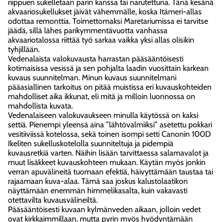
riippuen sukelletaan parin kanssa tai narutettuna. Tänä kesänä
akvaariosukellukset jäivät vähemmälle, koska Itämeri-allas
odottaa remonttia. Toimettomaksi Maretariumissa ei tarvitse
jäädä, sillä lähes parikymmentävuotta vanhassa
akvaariotalossa riittää työ sarkaa vaikka yksi allas olisikin
tyhjillään.
Vedenalaista valokuvausta harrastan pääsääntöisesti
kotimaisissa vesissä ja sen pohjalta laadin vuosittain karkean
kuvaus suunnitelman. Minun kuvaus suunnitelmani
pääasiallinen tarkoitus on pitää muistissa eri kuvauskohteiden
mahdolliset aika ikkunat, eli mitä ja milloin luonnossa on
mahdollista kuvata.
Vedenalaiseen valokuvaukseen minulla käytössä on kaksi
settiä. Pienempi yleensä aina ”lähtövalmiiksi” asetettu pokkari
vesitiiviissä kotelossa, sekä toinen isompi setti Canonin 100D
Ikeliten sukelluskotelolla suunniteltuja ja pidempiä
kuvausretkiä varten. Näihin lisään tarvittaessa salamavalot ja
muut lisäkkeet kuvauskohteen mukaan. Käytän myös jonkin
verran apuvälineitä tuomaan efektiä, häivyttämään taustaa tai
rajaamaan kuva-alaa. Tämä saa joskus kalustolaatikon
näyttämään enemmän himmelikasalta, kuin vakavasti
otettavilta kuvausvälineiltä.
Pääsääntöisesti kuvaan kylmänveden aikaan, jolloin vedet
ovat kirkkaimmillaan, mutta pyrin myös hyödyntämään