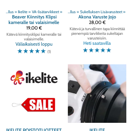
Sukellus
‪»
Ikelite
‪»
VA-lisätarvikkeet
Tuoteryhmät
‪»
‪»
Sukellus
‪»
Sukelluksen Lisävarusteet
‪»
Beaver
Kiinnitys Klipsi
Akona
Varuste Jojo
kameralle tai valaisimelle
28,00 €
19,00 €
Kätevä ja turvallinen tapa kiinnittää
pienempiä tarvikkeita sukeltajan
Kätevä kiinnitysklipsi kameralle tai
varusteisiin.
valaisimelle.
Heti saatavilla
Väliaikaisesti loppu
☆
☆
☆
☆
☆
☆
☆
☆
☆
☆
(1)
IKELITE POISTOTUOTTEET
IKELITE