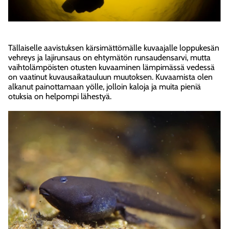
Tällaiselle aavistuksen kärsimättömälle kuvaajalle loppukesän
vehreys ja lajirunsaus on ehtymätön runsaudensarvi, mutta
vaihtolämpöisten otusten kuvaaminen lämpimässä vedessä
on vaatinut kuvausaikatauluun muutoksen. Kuvaamista olen
alkanut painottamaan yölle, jolloin kaloja ja muita pieniä
otuksia on helpompi lähestyä.