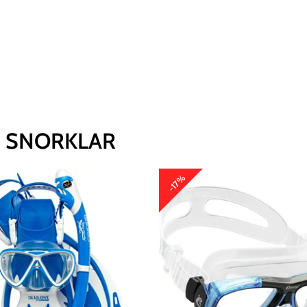
 SNORKLAR
-17%