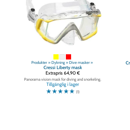
Produkter
‪»
Dykning
‪»
Dive masker
‪»
Cr
Cressi
Liberty mask
Extrapris
64,90 €
Panorama vision mask for diving and snorkeling.
Tillgänglig i lager
☆
☆
☆
☆
☆
(1)