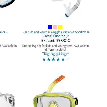
sker
odukter
‪»
‪»
Simning
‪»
Kids and youth
‪»
Goggles, Masks & Snorkels
‪»
Cressi
Ondina Jr
Extrapris
29,00 €
! Available in
Snorkeling set for kids and youngsters. Available in
different colors!
Tillgänglig i lager
☆
☆
☆
☆
☆
(1)