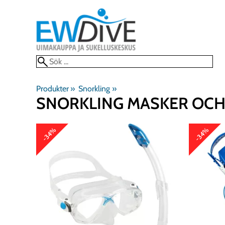
Produkter
‪»
Snorkling
‪»
SNORKLING MASKER OCH
-34%
-34%