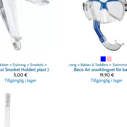
ukter
‪»
Dykning
‪»
Snorkels
Produkter
‪»
‪»
Simning
‪»
Babies & Toddlers
‪»
Swimmin
si
Snorkel Holder( plast )
Beco
Ari snorklingset för b
5,00 €
19,90 €
Tillgänglig i lager
Tillgänglig i lager