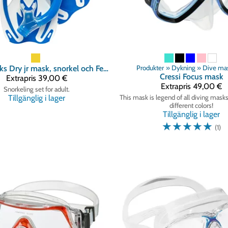
Rocks Dry jr mask, snorkel och Fenor med öppen häl
Produkter
‪»
Dykning
‪»
Dive ma
Pr
Cressi
Focus mask
Extrapris
39,00 €
Extrapris
49,00 €
Snorkeling set for adult.
Tillgänglig i lager
This mask is legend of all diving masks
different colors!
Tillgänglig i lager
☆
☆
☆
☆
☆
(1)