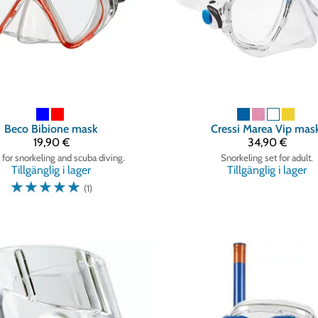
Beco
Bibione mask
Cressi
Marea Vip mask
19,90 €
34,90 €
 for snorkeling and scuba diving.
Snorkeling set for adult.
Tillgänglig i lager
Tillgänglig i lager
☆
☆
☆
☆
☆
(1)