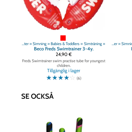
Produkter
‪»
Simning
‪»
Babies & Toddlers
‪»
Simträning
‪»
Produkter
‪»
Simni
Beco
Freds Swimtrainer 3-4y.
24,90 €
Freds Swimtrainer swim practise tube for youngest
children.
Tillgänglig i lager
☆
☆
☆
☆
☆
(6)
SE OCKSÅ