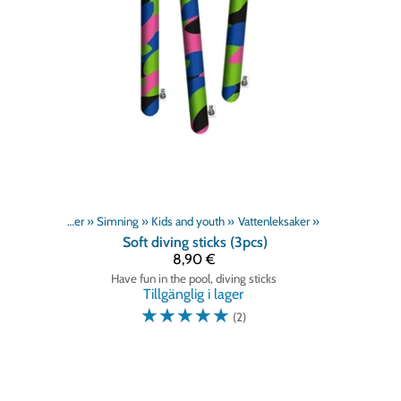
Produkter
‪»
Simning
‪»
Kids and youth
‪»
Vattenleksaker
‪»
Soft diving sticks (3pcs)
8,90 €
Have fun in the pool, diving sticks
Tillgänglig i lager
☆
☆
☆
☆
☆
(2)