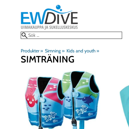
Produkter
‪»
Simning
‪»
Kids and youth
‪»
SIMTRÄNING