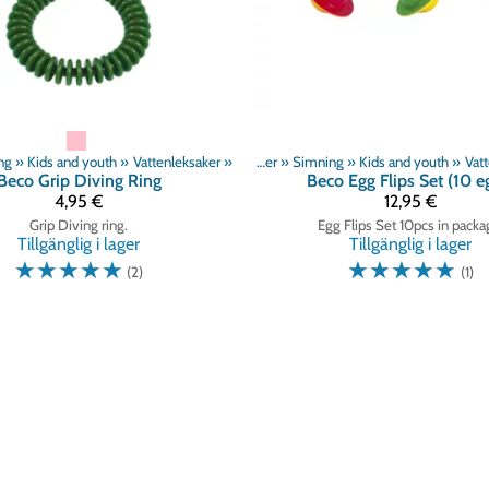
ng
‪»
Kids and youth
‪»
Vattenleksaker
‪»
Produkter
‪»
Simning
‪»
Kids and youth
‪»
Vat
Beco
Grip Diving Ring
Beco
Egg Flips Set (10 e
4,95 €
12,95 €
Grip Diving ring.
Egg Flips Set 10pcs in packa
Tillgänglig i lager
Tillgänglig i lager
☆
☆
☆
☆
☆
☆
☆
☆
☆
☆
(2)
(1)