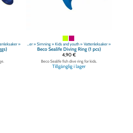
tenleksaker
‪»
Produkter
‪»
Simning
‪»
Kids and youth
‪»
Vattenleksaker
‪»
ggs)
Beco
Sealife Diving Ring (1 pcs)
4,90 €
ge.
Beco Sealife fish dive ring for kids.
Tillgänglig i lager