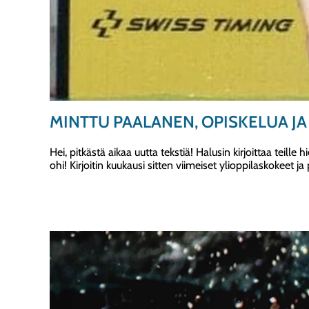
MINTTU PAALANEN, OPISKELUA JA
Hei, pitkästä aikaa uutta tekstiä! Halusin kirjoittaa teill
ohi! Kirjoitin kuukausi sitten viimeiset ylioppilaskokeet j