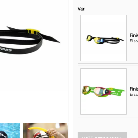
Väri
Fini
Ei sa
Fini
Ei sa