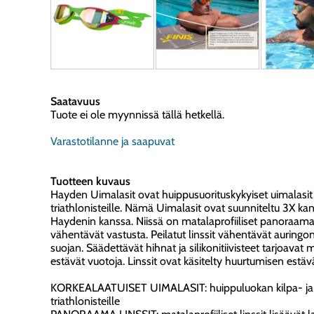
Saatavuus
Tuote ei ole myynnissä tällä hetkellä.
Varastotilanne ja saapuvat
Tuotteen kuvaus
Hayden Uimalasit ovat huippusuorituskykyiset uimalasit ki
triathlonisteille. Nämä Uimalasit ovat suunniteltu 3X k
Haydenin kanssa. Niissä on matalaprofiiliset panoraamali
vähentävät vastusta. Peilatut linssit vähentävät auringon
suojan. Säädettävät hihnat ja silikonitiivisteet tarjoav
estävät vuotoja. Linssit ovat käsitelty huurtumisen estävä
KORKEALAATUISET UIMALASIT: huippuluokan kilpa- ja har
triathlonisteille