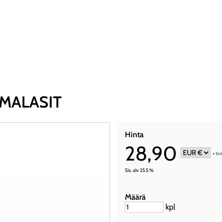
IMALASIT
Hinta
28,90
+
toi
Sis. alv 25.5 %
Määrä
kpl