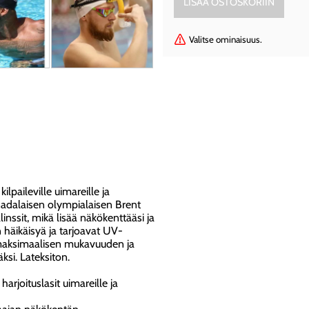
Valitse ominaisuus.
lpaileville uimareille ja
anadalaisen olympialaisen Brent
nssit, mikä lisää näkökenttääsi ja
 häikäisyä ja tarjoavat UV-
at maksimaalisen mukavuuden ja
ksi. Lateksiton.
joituslasit uimareille ja