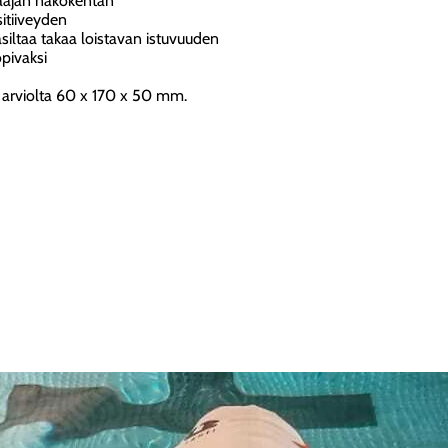
laajan näkökentän
itiiveyden
taa takaa loistavan istuvuuden
pivaksi
 arviolta 60 x 170 x 50 mm.