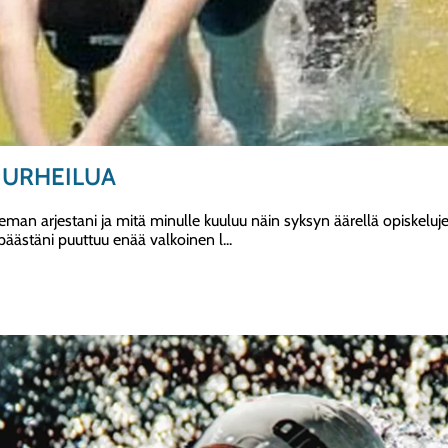
 URHEILUA
e hieman arjestani ja mitä minulle kuuluu näin syksyn äärellä opiskelu
a päästäni puuttuu enää valkoinen l...