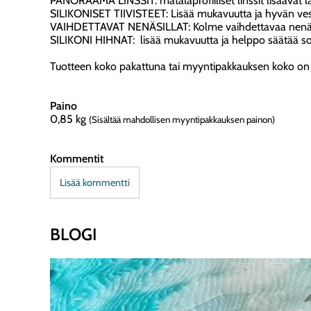
PANORAAMA LINSSIT: matalaprofiiliset linssit lisäävät 
SILIKONISET TIIVISTEET: Lisää mukavuutta ja hyvän ves
VAIHDETTAVAT NENÄSILLAT: Kolme vaihdettavaa nenäsil
SILIKONI HIHNAT: lisää mukavuutta ja helppo säätää so
Tuotteen koko pakattuna tai myyntipakkauksen koko on
Paino
0,85
kg
(Sisältää mahdollisen myyntipakkauksen painon)
Kommentit
Lisää kommentti
BLOGI