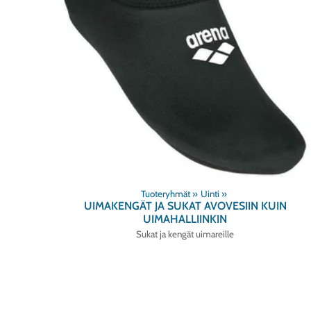
Tuoteryhmät
‪»
Uinti
‪»
UIMAKENGÄT JA SUKAT AVOVESIIN KUIN
UIMAHALLIINKIN
Sukat ja kengät uimareille