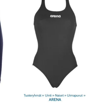
Tuoteryhmät
‪»
Uinti
‪»
Naiset
‪»
Uimapuvut
‪»
ARENA