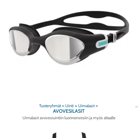
Tuoteryhmät
‪»
Uinti
‪»
Uimalasit
‪»
Tuoteryhmät
AVOVESILASIT
Uimalasit avovesiuintiin luonnonvesiin ja myös altaalle