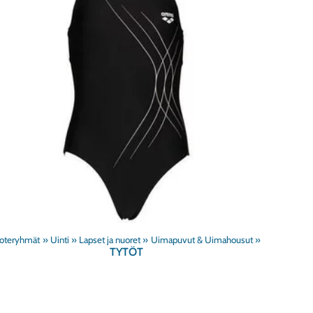
‪»
Uinti
‪»
Lapset ja nuoret
‪»
Uimapuvut & Uimahousut
‪»
TYTÖT