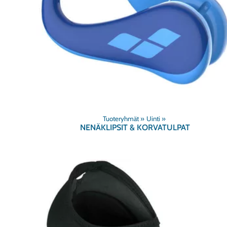
Tuoteryhmät
‪»
Uinti
‪»
NENÄKLIPSIT & KORVATULPAT