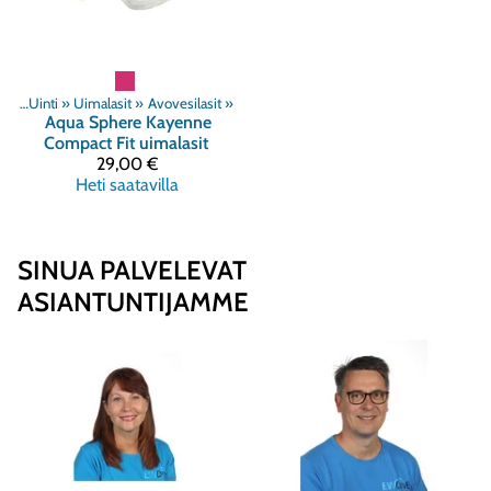
ät
‪»
Uinti
‪»
Uimalasit
‪»
Avovesilasit
‪»
Aqua Sphere
Kayenne
Compact Fit uimalasit
29,00 €
Heti saatavilla
SINUA PALVELEVAT
ASIANTUNTIJAMME