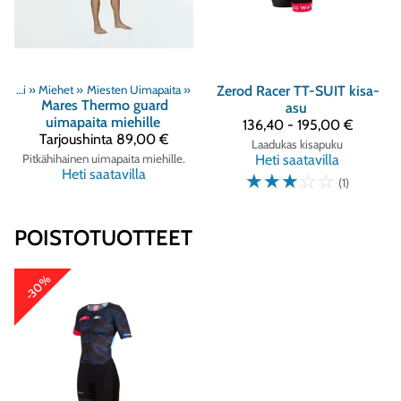
Uinti
‪»
Miehet
‪»
Miesten Uimapaita
‪»
Zerod
Racer TT-SUIT kisa-
Mares
Thermo guard
asu
uimapaita miehille
136,40 - 195,00 €
Tarjoushinta
89,00 €
Laadukas kisapuku
Pitkähihainen uimapaita miehille.
Heti saatavilla
Heti saatavilla
☆
☆
☆
☆
☆
(1)
POISTOTUOTTEET
-30%