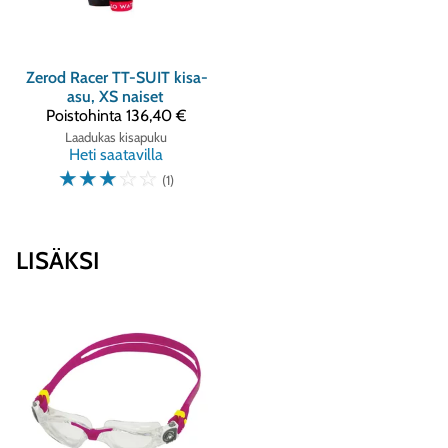
Zerod
Racer TT-SUIT kisa-
asu, XS naiset
Poistohinta
136,40 €
Laadukas kisapuku
Heti saatavilla
☆
☆
☆
☆
☆
(1)
LISÄKSI