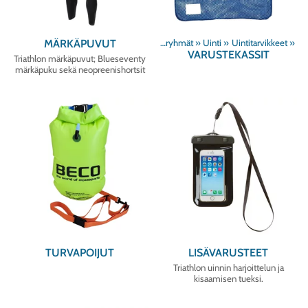
MÄRKÄPUVUT
Tuoteryhmät
‪»
Uinti
‪»
Uintitarvikkeet
‪»
VARUSTEKASSIT
Triathlon märkäpuvut; Blueseventy
märkäpuku sekä neopreenishortsit
TURVAPOIJUT
LISÄVARUSTEET
Triathlon uinnin harjoittelun ja
kisaamisen tueksi.