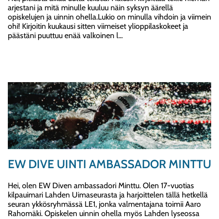
arjestani ja mitä minulle kuuluu näin syksyn äärellä
opiskelujen ja uinnin ohella.Lukio on minulla vihdoin ja viimein
ohi! Kirjoitin kuukausi sitten viimeiset ylioppilaskokeet ja
päästäni puuttuu enää valkoinen l...
EW DIVE UINTI AMBASSADOR MINTTU
Hei, olen EW Diven ambassadori Minttu. Olen 17-vuotias
kilpauimari Lahden Uimaseurasta ja harjoittelen tällä hetkellä
seuran ykkösryhmässä LE1, jonka valmentajana toimii Aaro
Rahomäki. Opiskelen uinnin ohella myös Lahden lyseossa