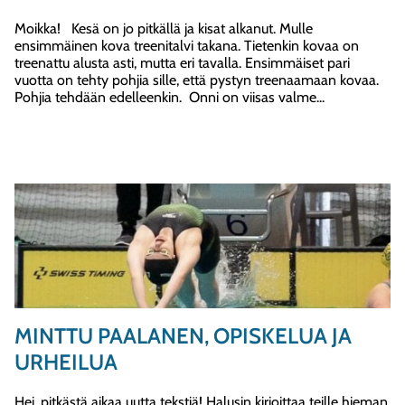
Moikka! Kesä on jo pitkällä ja kisat alkanut. Mulle
ensimmäinen kova treenitalvi takana. Tietenkin kovaa on
treenattu alusta asti, mutta eri tavalla. Ensimmäiset pari
vuotta on tehty pohjia sille, että pystyn treenaamaan kovaa.
Pohjia tehdään edelleenkin. Onni on viisas valme...
MINTTU PAALANEN, OPISKELUA JA
URHEILUA
Hei, pitkästä aikaa uutta tekstiä! Halusin kirjoittaa teille hieman