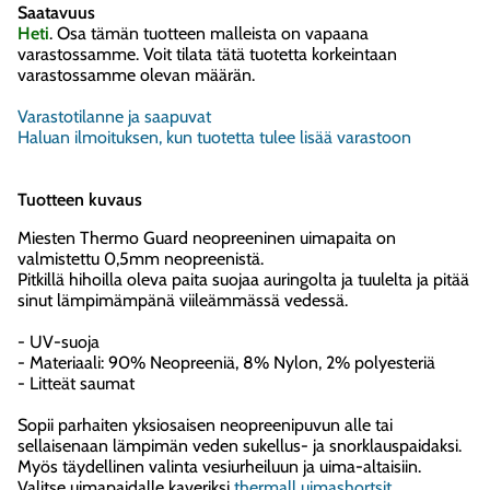
Saatavuus
Heti
. Osa tämän tuotteen malleista on vapaana
varastossamme. Voit tilata tätä tuotetta korkeintaan
varastossamme olevan määrän.
Varastotilanne ja saapuvat
Haluan ilmoituksen, kun tuotetta tulee lisää varastoon
Tuotteen kuvaus
Miesten Thermo Guard neopreeninen uimapaita on
valmistettu 0,5mm neopreenistä.
Pitkillä hihoilla oleva paita suojaa auringolta ja tuulelta ja pitää
sinut lämpimämpänä viileämmässä vedessä.
- UV-suoja
- Materiaali: 90% Neopreeniä, 8% Nylon, 2% polyesteriä
- Litteät saumat
Sopii parhaiten yksiosaisen neopreenipuvun alle tai
sellaisenaan lämpimän veden sukellus- ja snorklauspaidaksi.
Myös täydellinen valinta vesiurheiluun ja uima-altaisiin.
Valitse uimapaidalle kaveriksi
thermall uimashortsit.