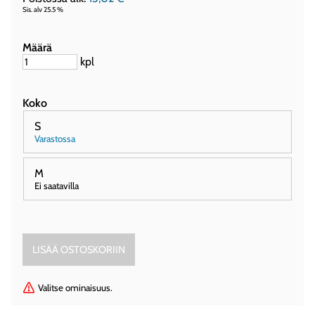
Sis. alv 25.5 %
Määrä
kpl
Koko
S
Varastossa
M
Ei saatavilla
Valitse ominaisuus.