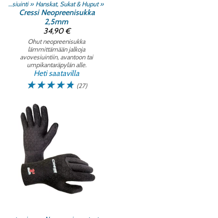
Avovesiuinti
‪»
Hanskat, Sukat & Huput
‪»
Cressi
Neopreenisukka
2,5mm
34,90 €
Ohut neopreenisukka
lämmittämään jalkoja
avovesiuintiin, avantoon tai
umpikantaräpylän alle.
Heti saatavilla
☆
☆
☆
☆
☆
(27)