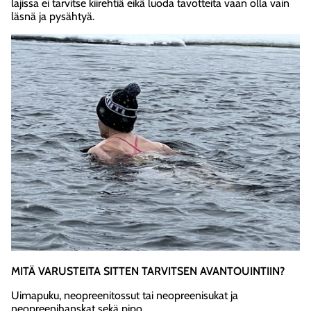
lajissa ei tarvitse kiirehtiä eikä luoda tavotteita vaan olla vain
läsnä ja pysähtyä.
MITÄ VARUSTEITA SITTEN TARVITSEN AVANTOUINTIIN?
Uimapuku, neopreenitossut tai neopreenisukat ja
neopreenihanskat sekä pipo.