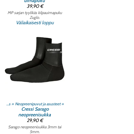
uimapuku
39,90 €
MP sarjan tyylikäs kilpauimapuku
Zuglo.
Väliaikaisesti loppu
Vapaasukeltaminen ja Sukelluskalastus
‪»
Neopreenipuvut ja asusteet
‪»
Cressi
Sarago
neopreenisukka
29,90 €
Sarago neopreenisukka 3mm tai
5mm.