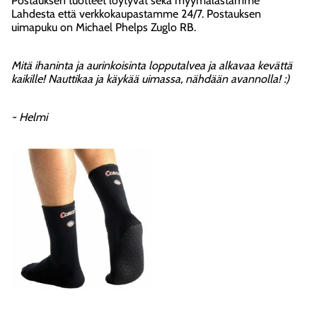
Postauksen tuotteet löytyvät sekä myymälästämme
Lahdesta että verkkokaupastamme 24/7. Postauksen
uimapuku on Michael Phelps Zuglo RB.
Mitä ihaninta ja aurinkoisinta lopputalvea ja alkavaa kevättä
kaikille! Nauttikaa ja käykää uimassa, nähdään avannolla! :)
- Helmi