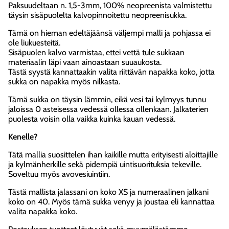
Paksuudeltaan n. 1,5-3mm, 100% neopreenista valmistettu
täysin sisäpuolelta kalvopinnoitettu neopreenisukka.
Tämä on hieman edeltäjäänsä väljempi malli ja pohjassa ei
ole liukuesteitä.
Sisäpuolen kalvo varmistaa, ettei vettä tule sukkaan
materiaalin läpi vaan ainoastaan suuaukosta.
Tästä syystä kannattaakin valita riittävän napakka koko, jotta
sukka on napakka myös nilkasta.
Tämä sukka on täysin lämmin, eikä vesi tai kylmyys tunnu
jaloissa 0 asteisessa vedessä ollessa ollenkaan. Jalkaterien
puolesta voisin olla vaikka kuinka kauan vedessä.
Kenelle?
Tätä mallia suosittelen ihan kaikille mutta erityisesti aloittajille
ja kylmänherkille sekä pidempiä uintisuorituksia tekeville.
Soveltuu myös avovesiuintiin.
Tästä mallista jalassani on koko XS ja numeraalinen jalkani
koko on 40. Myös tämä sukka venyy ja joustaa eli kannattaa
valita napakka koko.