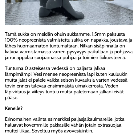
Tämä sukka on meidän ohuin sukkamme. 1,5mm paksusta
100% neopreenista valmistettu sukka on napakka, joustava ja
lähes huomaamaton tuntumaltaan. Nilkan sisäpinnalla on
kalvoa varmistamassa varren pysyvyys paikallaan ja pohjassa
jarrunappulaa suojaamassa pohjaa ja toimien liukuesteenä.
Tuntuma 0 asteisessa vedessä on paljasta jalkaa
lämpimämpi. Vesi menee neopreenista läpi kuten kuuluukin
mutta jalat ei palele vaikka seison kuvauksia varten vedessä
tovin ennen tulevaa ensimmäistä uimakierrosta. Veden
läpivirtaus ja viileys tuntuu mutta palelemaan jalkani eivät
pääse.
Kenelle?
Erinomainen valinta esimerkiksi paljasjalkauimareille, jotka
haluavat kovemmille pakkasille vähän jotain extrasuojaa,
muttei liikaa. Soveltuu myös avovesiuintiin.