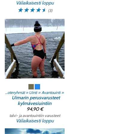
Väliaikaisesti loppu
☆
☆
☆
☆
☆
(3)
Tuoteryhmät
‪»
Uinti
‪»
Avantouinti
‪»
Uimarin perusvarusteet
kylmävesiuintiin
94,90 €
talvi- ja avantouintiin varusteet
Väliaikaisesti loppu