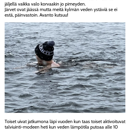
jäljellä vaikka valo korvaakin jo pimeyden.
Järvet ovat jäässä mutta meitä kylmän veden ystäviä se ei
estä, päinvastoin. Avanto kutsuu!
Toiset uivat jatkumona läpi vuoden kun taas toiset aktivoituvat
talviuinti-modeen heti kun veden lämpötila putoaa alle 10