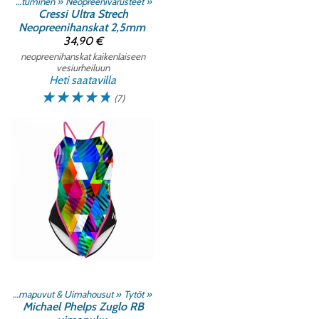
Sukelluspukeutuminen
‪»
Neopreenivarusteet
‪»
Cressi
Ultra Strech
Neopreenihanskat 2,5mm
34,90 €
neopreenihanskat kaikenlaiseen
vesiurheiluun
Heti saatavilla
☆
☆
☆
☆
☆
(7)
‪»
Uimapuvut & Uimahousut
‪»
Tytöt
‪»
Michael Phelps
Zuglo RB