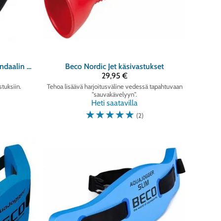
Aqua Twin II vesijuoksusandaalin Varaosahihnat
Beco
Nordic Jet käsivastukset
29,95 €
stuksiin.
Tehoa lisäävä harjoitusväline vedessä tapahtuvaan
"sauvakävelyyn".
Heti saatavilla
☆
☆
☆
☆
☆
(2)