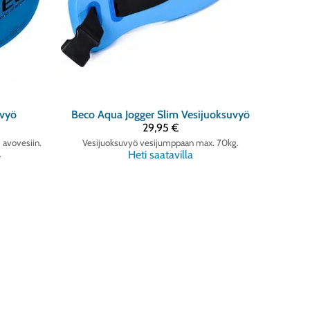
uvyö
Beco
Aqua Jogger Slim Vesijuoksuvyö
29,95 €
i avovesiin.
Vesijuoksuvyö vesijumppaan max. 70kg.
.
Heti saatavilla