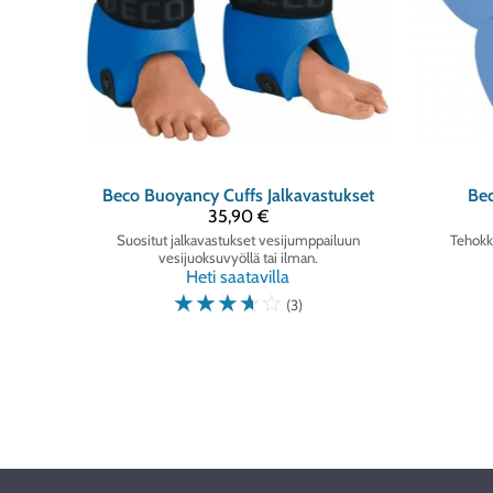
Beco
Buoyancy Cuffs Jalkavastukset
Be
35,90 €
Suositut jalkavastukset vesijumppailuun
Tehokka
vesijuoksuvyöllä tai ilman.
Heti saatavilla
☆
☆
☆
☆
☆
(3)