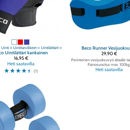
»
Uinti
‪»
Uintitarvikkeet
‪»
Uintilättärit
‪»
Beco
Runner Vesijuoks
co
Uintilättäri kankainen
29,90 €
16,95 €
Perinteinen vesijuoksuvyö altaalle ta
Heti saatavilla
Painosuositus max. 100kg
☆
☆
☆
☆
☆
Heti saatavilla
(7)