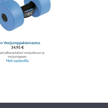
co
Vesijumppakäsivastus
34,95 €
at jalkavastukset vesijuoksuun ja
vesijumppaan.
Heti saatavilla