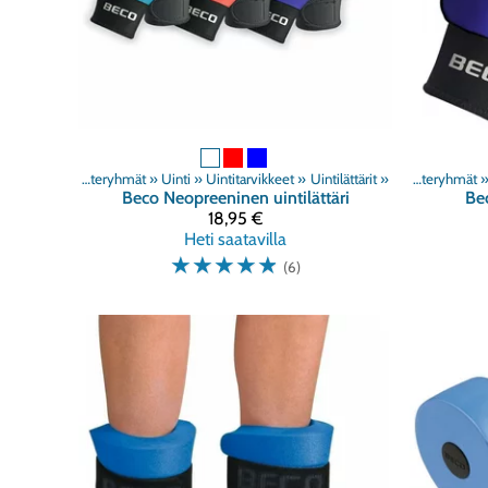
Tuoteryhmät
‪»
Uinti
‪»
Uintitarvikkeet
‪»
Uintilättärit
‪»
Tuoteryhmät
‪
Beco
Neopreeninen uintilättäri
Be
18,95 €
Heti saatavilla
☆
☆
☆
☆
☆
(6)