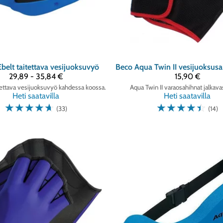
belt taitettava vesijuoksuvyö
Beco
29,89 - 35,84 €
15,90 €
tettava vesijuoksuvyö kahdessa koossa.
Aqua Twin II varaosahihnat jalkava
Heti saatavilla
Heti saatavilla
☆
☆
☆
☆
☆
☆
☆
☆
☆
☆
(33)
(14)