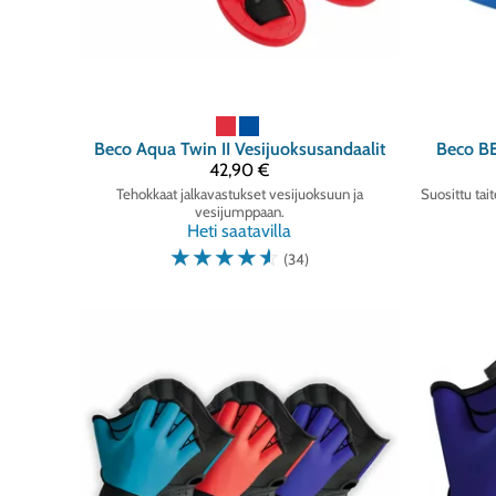
Beco
Aqua Twin II Vesijuoksusandaalit
Beco
BE
42,90 €
Tehokkaat jalkavastukset vesijuoksuun ja
Suosittu tai
vesijumppaan.
Heti saatavilla
☆
☆
☆
☆
☆
(34)