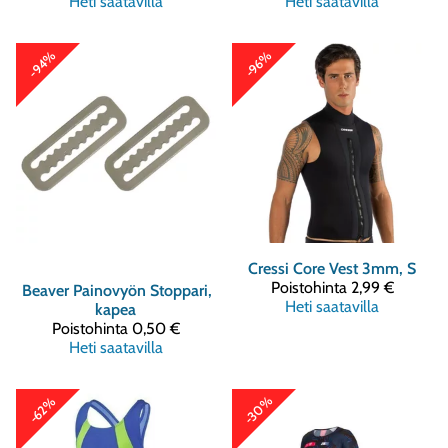
Heti saatavilla
Heti saatavilla
-94%
-96%
Cressi
Core Vest 3mm, S
Poistohinta
2,99 €
Beaver
Painovyön Stoppari,
Heti saatavilla
kapea
Poistohinta
0,50 €
Heti saatavilla
-30%
-62%