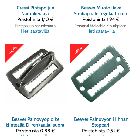
Cressi
Pintapoijun
Beaver
Muotoiltava
Narunkerääjä
Suukappale regulaattoriin
Poistohinta
1,10 €
Poistohinta
1,94 €
Pintapoijun narunkerääjä
Personal Moldable Mouthpiece.
Heti saatavilla
Heti saatavilla
-90%
-89%
Beaver
Painovyöpidike
Beaver
Painovyön Hihnan
kiinteällä D-renkaalla, suora
Stoppari
Poistohinta
0,88 €
Poistohinta
0,52 €