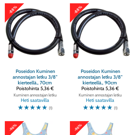
-88%
-88%
Poseidon
Kuminen
Poseidon
Kuminen
annostajan letku 3/8"
annostajan letku 3/8"
kierteellä., 70cm
kierteellä., 90cm
Poistohinta
5,36 €
Poistohinta
5,36 €
Kuminen annostajan letku
Kuminen annostajan letku
Heti saatavilla
Heti saatavilla
☆
☆
☆
☆
☆
☆
☆
☆
☆
☆
(1)
(1)
-96%
-96%