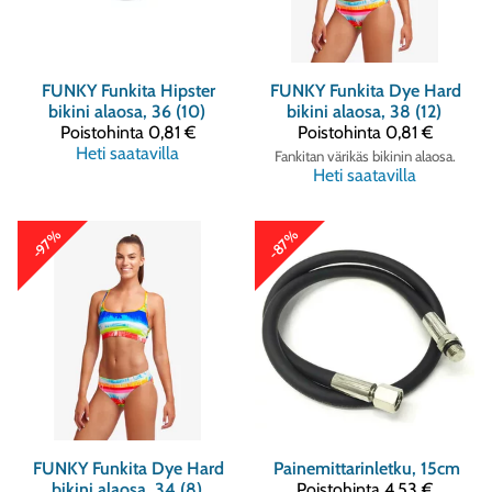
FUNKY
Funkita Hipster
FUNKY
Funkita Dye Hard
bikini alaosa, 36 (10)
bikini alaosa, 38 (12)
Poistohinta
0,81 €
Poistohinta
0,81 €
Heti saatavilla
Fankitan värikäs bikinin alaosa.
Heti saatavilla
-87%
-97%
FUNKY
Funkita Dye Hard
Painemittarinletku, 15cm
bikini alaosa, 34 (8)
Poistohinta
4,53 €