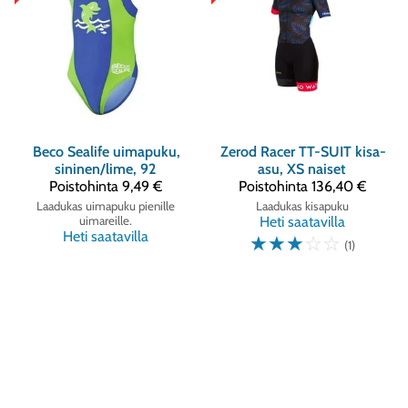
Beco
Sealife uimapuku,
Zerod
Racer TT-SUIT kisa-
sininen/lime, 92
asu, XS naiset
Poistohinta
9,49 €
Poistohinta
136,40 €
Laadukas uimapuku pienille
Laadukas kisapuku
uimareille.
Heti saatavilla
Heti saatavilla
☆
☆
☆
☆
☆
(1)