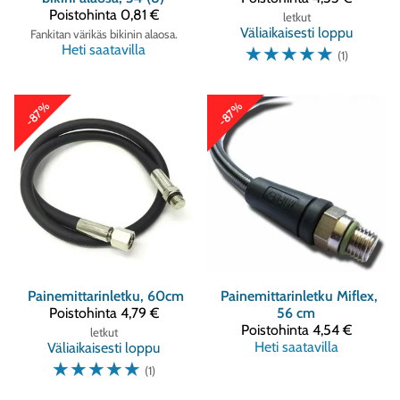
Poistohinta
0,81 €
letkut
Väliaikaisesti loppu
Fankitan värikäs bikinin alaosa.
Heti saatavilla
☆
☆
☆
☆
☆
(1)
-87%
-87%
Painemittarinletku, 60cm
Painemittarinletku Miflex,
Poistohinta
4,79 €
56 cm
Poistohinta
4,54 €
letkut
Heti saatavilla
Väliaikaisesti loppu
☆
☆
☆
☆
☆
(1)