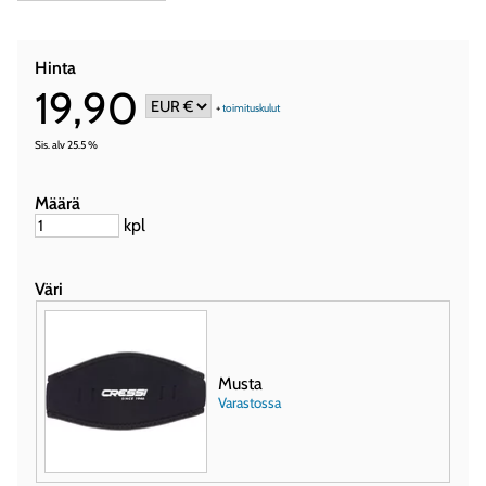
Hinta
19,90
+
toimituskulut
Sis. alv 25.5 %
Määrä
kpl
Väri
Musta
Varastossa