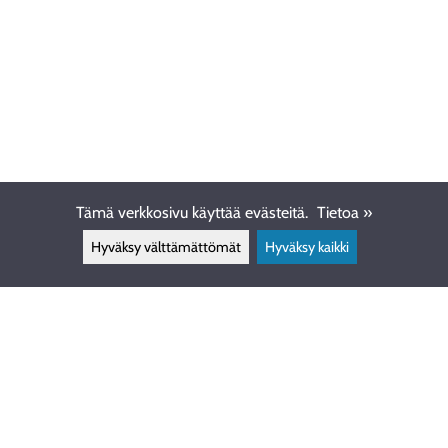
Tämä verkkosivu käyttää evästeitä.
Tietoa »
Hyväksy välttämättömät
Hyväksy kaikki
ASIAKASPALVELU
info@ewdive.com