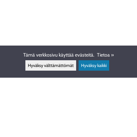
Tämä verkkosivu käyttää evästeitä.
Tietoa »
Hyväksy välttämättömät
Hyväksy kaikki
ASIAKASPALVELU
info@ewdive.com