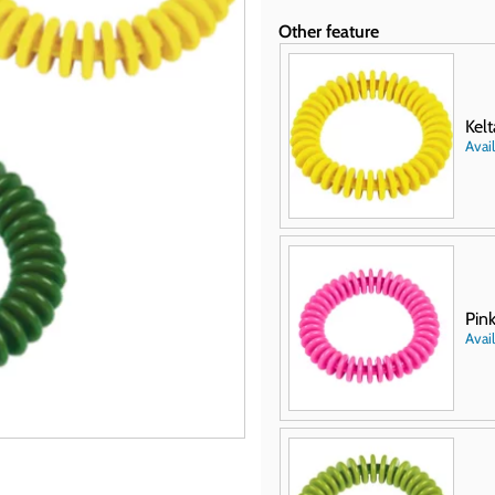
Other feature
Kel
Avail
Pin
Avail