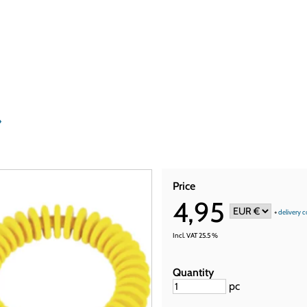
»
Price
4,95
+
delivery c
Incl. VAT 25.5 %
Quantity
pc