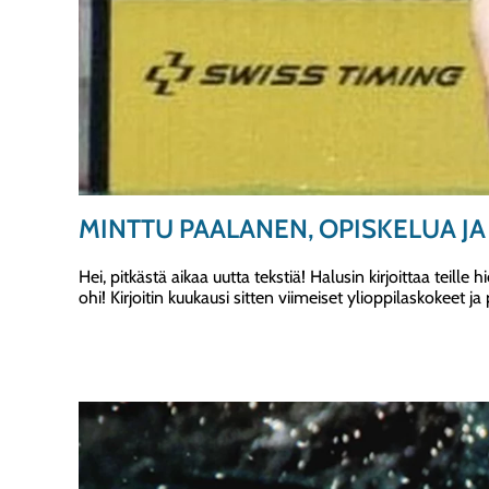
MINTTU PAALANEN, OPISKELUA JA
Hei, pitkästä aikaa uutta tekstiä! Halusin kirjoittaa teill
ohi! Kirjoitin kuukausi sitten viimeiset ylioppilaskokeet j