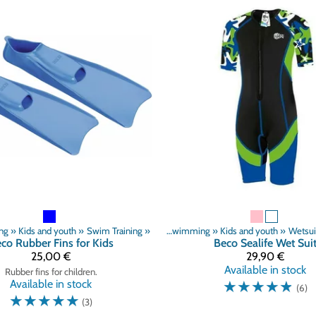
ng
‪»
Kids and youth
‪»
Swim Training
Products
‪»
‪»
Swimming
‪»
Kids and youth
‪»
Wetsui
eco
Rubber Fins for Kids
Beco
Sealife Wet Sui
25,00 €
29,90 €
Available in stock
Rubber fins for children.
☆
☆
☆
☆
☆
Available in stock
(6)
☆
☆
☆
☆
☆
(3)