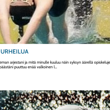
 URHEILUA
e hieman arjestani ja mitä minulle kuuluu näin syksyn äärellä opiskelu
a päästäni puuttuu enää valkoinen l...