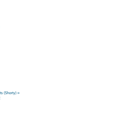
ts (Shorty)
‪»
t