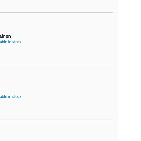
tainen
able in stock
k
able in stock