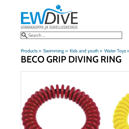
Products
‪»
Swimming
‪»
Kids and youth
‪»
Water Toys
‪
BECO
GRIP DIVING RING