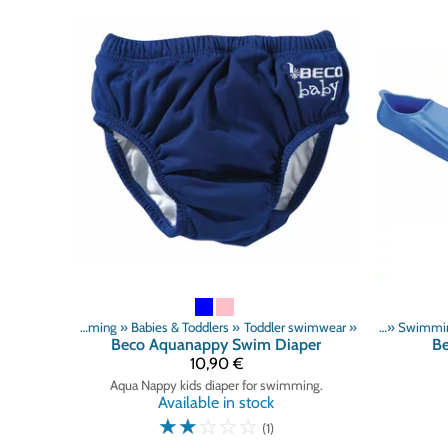
roducts
‪»
Swimming
‪»
Babies & Toddlers
‪»
Toddler swimwear
Products
‪»
‪»
Swimmi
Beco
Aquanappy Swim Diaper
B
10,90 €
Aqua Nappy kids diaper for swimming.
Available in stock
☆
☆
☆
☆
☆
(1)