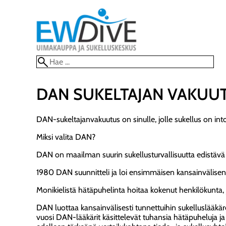
DAN SUKELTAJAN VAKUU
DAN-sukeltajanvakuutus on sinulle, jolle sukellus on intohi
Miksi valita DAN?
DAN on maailman suurin sukellusturvallisuutta edistävä 
1980 DAN suunnitteli ja loi ensimmäisen kansainvälisen
Monikielistä hätäpuhelinta hoitaa kokenut henkilökunta, 
DAN luottaa kansainvälisesti tunnettuihin sukelluslääkär
vuosi DAN-lääkärit käsittelevät tuhansia hätäpuheluja ja 