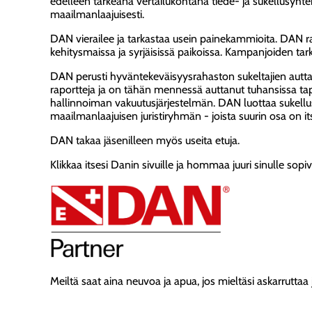
edelleen tärkeänä vertailukohtana tiede- ja sukellusyhtei
maailmanlaajuisesti.
DAN vierailee ja tarkastaa usein painekammioita. DAN r
kehitysmaissa ja syrjäisissä paikoissa. Kampanjoiden t
DAN perusti hyväntekeväisyysrahaston sukeltajien auttam
raportteja ja on tähän mennessä auttanut tuhansissa ta
hallinnoiman vakuutusjärjestelmän. DAN luottaa sukellu
maailmanlaajuisen juristiryhmän - joista suurin osa on itse
DAN takaa jäsenilleen myös useita etuja.
Klikkaa itsesi Danin sivuille ja hommaa juuri sinulle sopi
Meiltä saat aina neuvoa ja apua, jos mieltäsi askarruttaa j