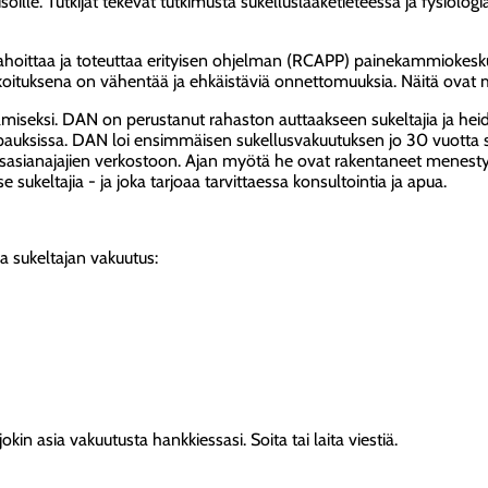
söille. Tutkijat tekevät tutkimusta sukelluslääketieteessä ja fysiolo
ahoittaa ja toteuttaa erityisen ohjelman (RCAPP) painekammiokesk
arkoituksena on vähentää ja ehkäistäviä onnettomuuksia. Näitä ovat
iseksi. DAN on perustanut rahaston auttaakseen sukeltajia ja heidä
pauksissa. DAN loi ensimmäisen sukellusvakuutuksen jo 30 vuotta si
sasianajajien verkostoon. Ajan myötä he ovat rakentaneet menestyk
 sukeltajia - ja joka tarjoaa tarvittaessa konsultointia ja apua.
va sukeltajan vakuutus:
okin asia vakuutusta hankkiessasi. Soita tai laita viestiä.