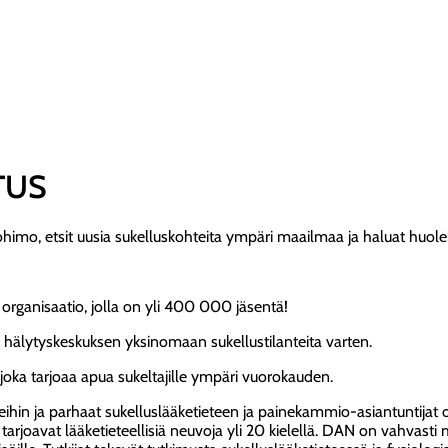
TUS
mo, etsit uusia sukelluskohteita ympäri maailmaa ja haluat huolehtia, 
organisaatio, jolla on yli 400 000 jäsentä!
 hälytyskeskuksen yksinomaan sukellustilanteita varten.
joka tarjoaa apua sukeltajille ympäri vuorokauden.
eihin ja parhaat sukelluslääketieteen ja painekammio-asiantuntijat
tarjoavat lääketieteellisiä neuvoja yli 20 kielellä. DAN on vahvasti