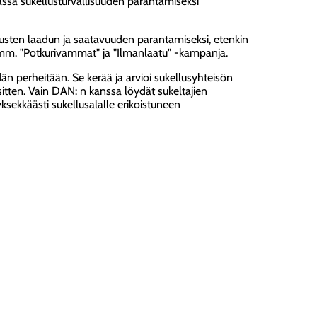
giassa sukellusturvallisuuden parantamiseksi
usten laadun ja saatavuuden parantamiseksi, etenkin
 mm. "Potkurivammat" ja "Ilmanlaatu" -kampanja.
n perheitään. Se kerää ja arvioi sukellusyhteisön
tten. Vain DAN: n kanssa löydät sukeltajien
sekkäästi sukellusalalle erikoistuneen