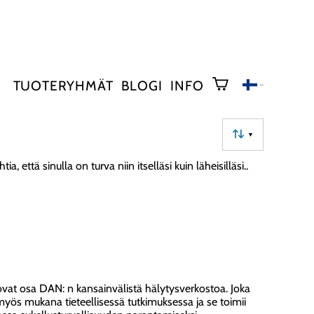
TUOTERYHMÄT
BLOGI
INFO
▼
että sinulla on turva niin itselläsi kuin läheisilläsi..
 ovat osa DAN: n kansainvälistä hälytysverkostoa. Joka
 myös mukana tieteellisessä tutkimuksessa ja se toimii