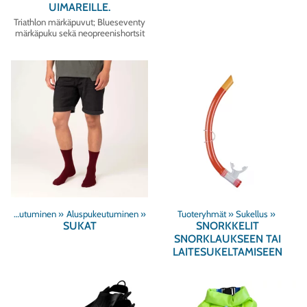
UIMAREILLE.
Triathlon märkäpuvut; Blueseventy
märkäpuku sekä neopreenishortsit
Sukelluspukeutuminen
‪»
Aluspukeutuminen
‪»
Tuoteryhmät
‪»
Sukellus
‪»
SUKAT
SNORKKELIT
SNORKLAUKSEEN TAI
LAITESUKELTAMISEEN