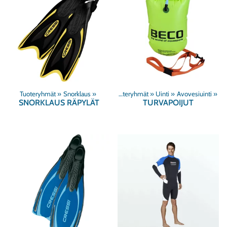
Tuoteryhmät
‪»
Snorklaus
‪»
Tuoteryhmät
‪»
Uinti
‪»
Avovesiuinti
‪»
SNORKLAUS RÄPYLÄT
TURVAPOIJUT