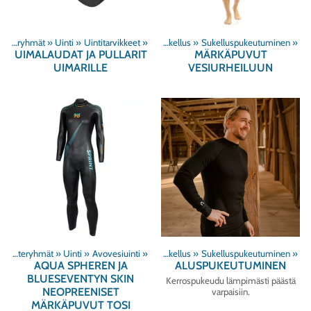
Tuoteryhmät
‪»
Uinti
‪»
Uintitarvikkeet
Tuoteryhmät
‪»
‪»
Sukellus
‪»
Sukelluspukeutuminen
‪»
UIMALAUDAT JA PULLARIT
MÄRKÄPUVUT
UIMARILLE
VESIURHEILUUN
Tuoteryhmät
‪»
Uinti
‪»
Avovesiuinti
Tuoteryhmät
‪»
‪»
Sukellus
‪»
Sukelluspukeutuminen
‪»
AQUA SPHEREN JA
ALUSPUKEUTUMINEN
BLUESEVENTYN SKIN
Kerrospukeudu lämpimästi päästä
NEOPREENISET
varpaisiin.
MÄRKÄPUVUT TOSI