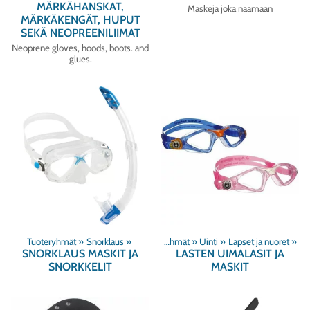
MÄRKÄHANSKAT,
Maskeja joka naamaan
MÄRKÄKENGÄT, HUPUT
SEKÄ NEOPREENILIIMAT
Neoprene gloves, hoods, boots. and
glues.
Tuoteryhmät
‪»
Snorklaus
‪»
Tuoteryhmät
‪»
Uinti
‪»
Lapset ja nuoret
‪»
SNORKLAUS MASKIT JA
LASTEN UIMALASIT JA
SNORKKELIT
MASKIT