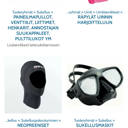
Tuoteryhmät
‪»
Sukellus
‪»
Tuoteryhmät
‪»
Uinti
‪»
Uintitarvikkeet
‪»
PAINEILMAPULLOT,
RÄPYLÄT UINNIN
VENTTIILIT, LIITTIMET,
HARJOITTELUUN
HENKARIT, ANNOSTAJAN
SUUKAPPALEET,
PULTTILUKOT YM
Lisätarvikkeet laitesukeltamiseen
‪»
Sukellus
‪»
Sukelluspukeutuminen
‪»
Tuoteryhmät
‪»
Sukellus
‪»
NEOPREENISET
SUKELLUSMASKIT