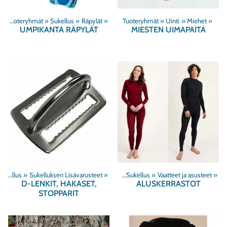
Tuoteryhmät
‪»
Sukellus
‪»
Räpylät
‪»
Tuoteryhmät
‪»
Uinti
‪»
Miehet
‪»
UMPIKANTA RÄPYLÄT
MIESTEN UIMAPAITA
Sukellus
‪»
Sukelluksen Lisävarusteet
Tuoteryhmät
‪»
‪»
Sukellus
‪»
Vaatteet ja asusteet
‪»
D-LENKIT, HAKASET,
ALUSKERRASTOT
STOPPARIT