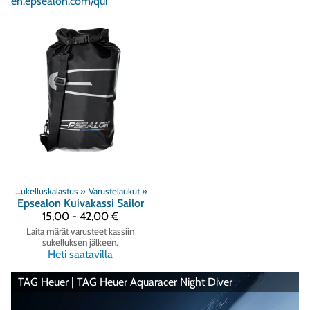
en.epsealon.com/qui
Vapaasukeltaminen ja Sukelluskalastus
‪»
Varustelaukut
‪»
Epsealon
Kuivakassi Sailor
15,00 - 42,00 €
Laita märät varusteet kassiin
sukelluksen jälkeen.
Heti saatavilla
TAG Heuer | TAG Heuer Aquaracer Night Diver