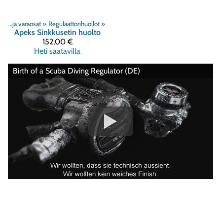
Regulaattorihuollot ja varaosat
‪»
Regulaattorihuollot
‪»
Apeks
Sinkkusetin huolto
152,00 €
Heti saatavilla
Birth of a Scuba Diving Regulator (DE)