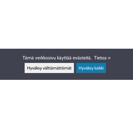
Tämä verkkosivu käyttää evästeitä.
Tietoa »
Hyväksy välttämättömät
Hyväksy kaikki
ASIAKASPALVELU
info@ewdive.com