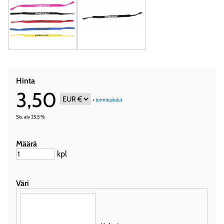
Hinta
3,50
+
toimituskulut
Sis. alv 25.5 %
Määrä
kpl
Väri