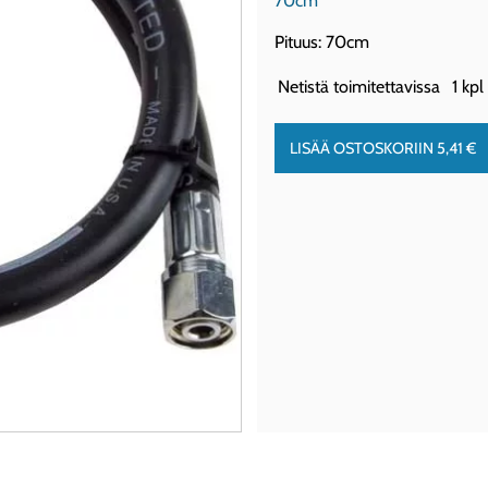
70cm
Pituus: 70cm
Netistä toimitettavissa
1 kpl