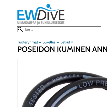
Tuoteryhmät
‪»
Sukellus
‪»
Letkut
‪»
POSEIDON
KUMINEN ANNO