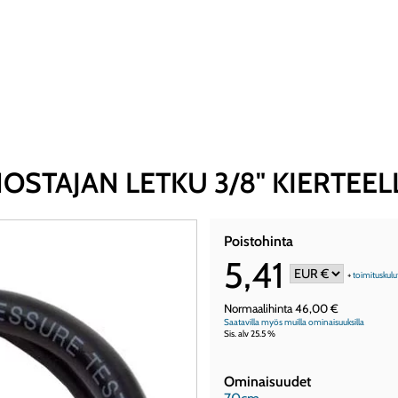
STAJAN LETKU 3/8" KIERTEEL
Poistohinta
5,41
+
toimituskulu
Normaalihinta 46,00 €
Saatavilla myös muilla ominaisuuksilla
Sis. alv 25.5 %
Ominaisuudet